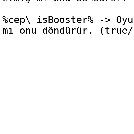
%cep\_isBooster% -> Oyu