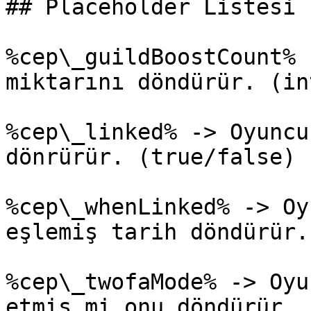
## Placeholder Listesi

%cep\_guildBoostCount% 
miktarını döndürür. (in
%cep\_linked% -> Oyuncu
dönrürür. (true/false)

%cep\_whenLinked% -> Oy
eşlemiş tarih döndürür.

%cep\_twofaMode% -> Oyu
etmiş mi onu döndürür. 