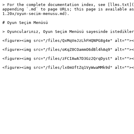
> For the complete documentation index, see [llms.txt](
appending `.md` to page URLs; this page is available as
1.20x/oyun-secim-menusu.md).

# Oyun Seçim Menüsü

> Oyuncularınız, Oyun Seçim Menüsü sayesinde istedikler
<figure><img src="/files/QxMqVeJzLhFHQNPG8g4e" alt=""><
<figure><img src="/files/oKqZ0COammO6dBl4hAq9" alt=""><
<figure><img src="/files/zFCIAwA7D3Gz2QrqDyst" alt=""><