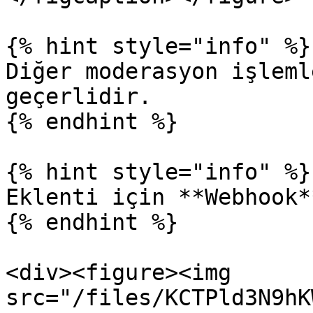
{% hint style="info" %}

Diğer moderasyon işleml
geçerlidir.

{% endhint %}

{% hint style="info" %}

Eklenti için **Webhook*
{% endhint %}

<div><figure><img 
src="/files/KCTPld3N9hK