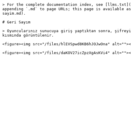
> For the complete documentation index, see [llms.txt](
appending `.md` to page URLs; this page is available as
sayim.md).

# Geri Sayım

> Oyuncularınız sunucuya giriş yaptıktan sonra, şifreyi
kısmında görüntülenir.

<figure><img src="/files/hlEVSpwd8KB6hJOJwOna" alt=""><