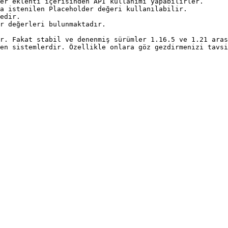
r eklenti içerisinden API kullanımı yapabilirler.​

 istenilen Placeholder değeri kullanılabilir.​

edir.

 değerleri bulunmaktadır.​

r. Fakat stabil ve denenmiş sürümler 1.16.5 ve 1.21 arası