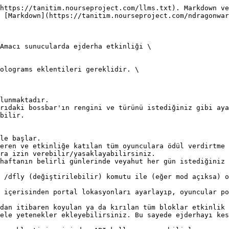
https://tanitim.nourseproject.com/llms.txt). Markdown ve
 [Markdown](https://tanitim.nourseproject.com/ndragonwar
Amacı sunucularda ejderha etkinliği \

olograms eklentileri gereklidir. \

unmaktadır.​

rıdaki bossbar'ın rengini ve türünü istediğiniz gibi ayar
ilir.​

e başlar.​

eren ve etkinliğe katılan tüm oyunculara ödül verdirtme k
a izin verebilir/yasaklayabilirsiniz. ​

haftanın belirli günlerinde veyahut her gün istediğiniz 
 /dfly (değiştirilebilir) komutu ile (eğer mod açıksa) o
 içerisinden portal lokasyonları ayarlayıp, oyuncular po
dan itibaren koyulan ya da kırılan tüm bloklar etkinlik b
ele yetenekler ekleyebilirsiniz. Bu sayede ejderhayı kesm