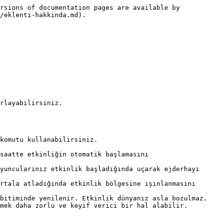
rsions of documentation pages are available by 
/eklenti-hakkinda.md).

layabilirsiniz.​

omutu kullanabilirsiniz.​

saatte etkinliğin otomatik başlamasını 
yuncularınız etkinlik başladığında uçarak ejderhayı 
rtala atladığında etkinlik bölgesine ışınlanmasını 
itiminde yenilenir. Etkinlik dünyanız asla bozulmaz.​

ek daha zorlu ve keyif verici bir hal alabilir.​
