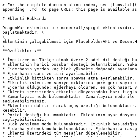
> For the complete documentation index, see [llms.txt](
appending `.md` to page URLs; this page is available as
# Eklenti Hakkında

DragonWar eklentisi bir minecraft/spigot eklentisidir. 
başlatmaktadır. \

\

Eklentinin çalışabilmesi için PlaceholderAPI ve DecentH
\

**Özellikleri:**

* İngilizce ve Türkçe olmak üzere 2 adet dil desteği bul
* Eklentinin harici bossbar desteği bulunmaktadır. Yuka
* Ejderhanın yerden kaç blok yüksekte doğacağı ayarlanab
* Ejderhanın canı ve ismi ayarlanabilir.​

* Etklinlik bittikten sonra spawna atma ayarlanabilir.

* Etkinlik istenilen saniye miktarına göre geri sayım il
* Ejderha öldüğünde; ejderhayı öldüren, en çok hasarı v
* Eklenti içerisinden etkinlik dünyasındaki bazı flaglar
* Zamanlayıcı modu bulunmaktadır. Zamanlayıcı modu ile 
sağlayabilirsiniz.​

* Eklentinin dahili olarak uçuş özelliği bulunmaktadır.
kesebilir.​

* Portal desteği bulunmaktadır. Eklentinin ayar dosyası
sağlayabilirsiniz.​

* Blok yenileme modu bulunmaktadır. Etkinlik başladığın
* Ejderha yetenek modu bulunmaktadır. Ejderhanıza rastg
* Eklenti üzerindeki tüm mesajlar düzenlenebilir.​
