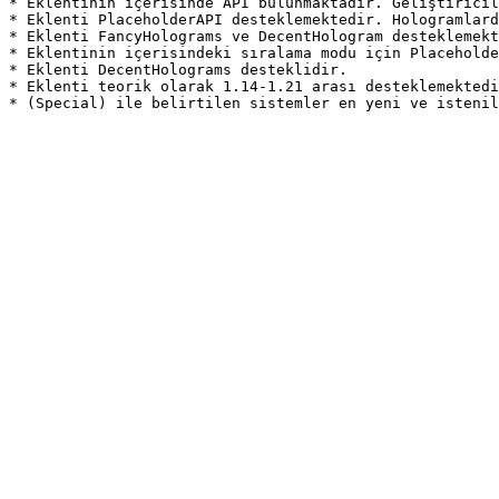
* Eklentinin içerisinde API bulunmaktadır. Geliştiricile
* Eklenti PlaceholderAPI desteklemektedir. Hologramlarda
* Eklenti FancyHolograms ve DecentHologram desteklemekt
* Eklentinin içerisindeki sıralama modu için Placeholder
* Eklenti DecentHolograms desteklidir.​

* Eklenti teorik olarak 1.14-1.21 arası desteklemektedi