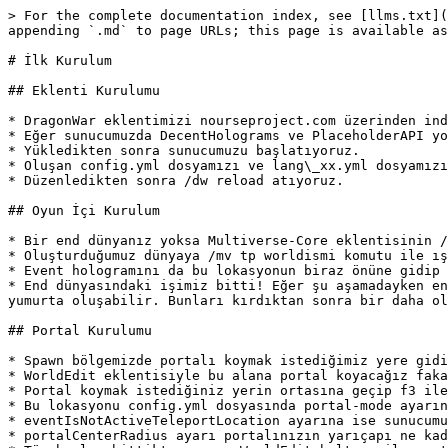
> For the complete documentation index, see [llms.txt](
appending `.md` to page URLs; this page is available as
# İlk Kurulum

## Eklenti Kurulumu

* DragonWar eklentimizi nourseproject.com üzerinden ind
* Eğer sunucumuzda DecentHolograms ve PlaceholderAPI yo
* Yükledikten sonra sunucumuzu başlatıyoruz.

* Oluşan config.yml dosyamızı ve lang\_xx.yml dosyamızı
* Düzenledikten sonra /dw reload atıyoruz.

## Oyun İçi Kurulum

* Bir end dünyanız yoksa Multiverse-Core eklentisinin /
* Oluşturduğumuz dünyaya /mv tp worldismi komutu ile ış
* Event hologramını da bu lokasyonun biraz önüne gidip 
* End dünyasındaki işimiz bitti! Eğer şu aşamadayken en
yumurta oluşabilir. Bunları kırdıktan sonra bir daha ol
## Portal Kurulumu

* Spawn bölgemizde portalı koymak istediğimiz yere gidi
* WorldEdit eklentisiyle bu alana portal koyacağız faka
* Portal koymak istediğiniz yerin ortasına geçip f3 ile
* Bu lokasyonu config.yml dosyasında portal-mode ayarın
* eventIsNotActiveTeleportLocation ayarına ise sunucumu
* portalCenterRadius ayarı portalınızın yarıçapı ne kad