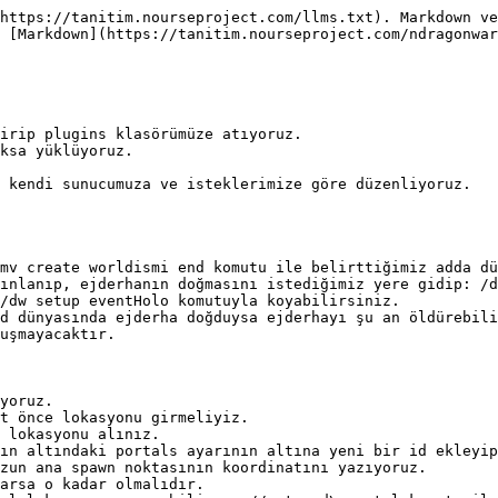
https://tanitim.nourseproject.com/llms.txt). Markdown ve
 [Markdown](https://tanitim.nourseproject.com/ndragonwar
irip plugins klasörümüze atıyoruz.

ksa yüklüyoruz.

 kendi sunucumuza ve isteklerimize göre düzenliyoruz.

mv create worldismi end komutu ile belirttiğimiz adda dü
ınlanıp, ejderhanın doğmasını istediğimiz yere gidip: /d
/dw setup eventHolo komutuyla koyabilirsiniz.

d dünyasında ejderha doğduysa ejderhayı şu an öldürebili
uşmayacaktır.

yoruz.

t önce lokasyonu girmeliyiz.

 lokasyonu alınız.

ın altındaki portals ayarının altına yeni bir id ekleyip
zun ana spawn noktasının koordinatını yazıyoruz.

arsa o kadar olmalıdır.
