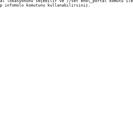
al lokasyonunu seçebilir ve //set end\_portal komutu ile