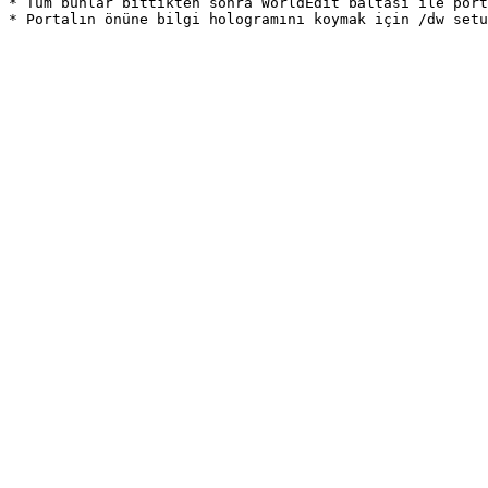
* Tüm bunlar bittikten sonra WorldEdit baltası ile port