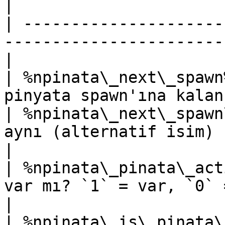
|

| ---------------------
-----------------------
|

| %npinata\_next\_spawn
pinyata spawn'ına kalan
| %npinata\_next\_spawn
aynı (alternatif isim)                              
|

| %npinata\_pinata\_act
var mı? `1` = var, `0` = yok               
|

| %npinata\_is\_pinata\