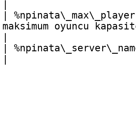
|

| %npinata\_max\_player
maksimum oyuncu kapasitesi                       
|

| %npinata\_server\_name%       | Sunucu adı        