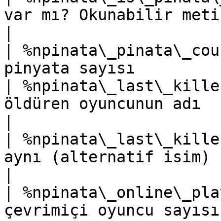
var mı? Okunabilir metin                          
|

| %npinata\_pinata\_cou
pinyata sayısı         
| %npinata\_last\_kille
öldüren oyuncunun adı                               
|

| %npinata\_last\_kille
aynı (alternatif isim)                              
|

| %npinata\_online\_pla
çevrimiçi oyuncu sayısı                                